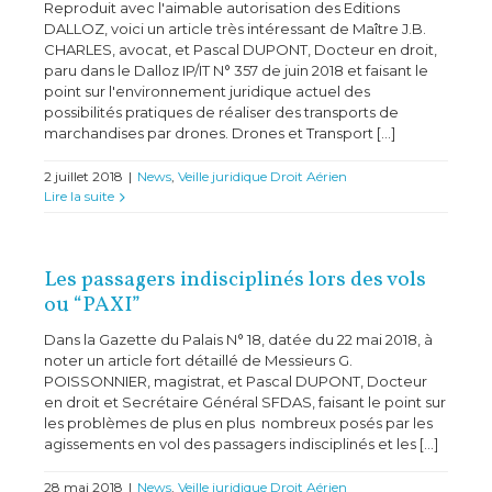
Reproduit avec l'aimable autorisation des Editions
DALLOZ, voici un article très intéressant de Maître J.B.
CHARLES, avocat, et Pascal DUPONT, Docteur en droit,
paru dans le Dalloz IP/IT N° 357 de juin 2018 et faisant le
point sur l'environnement juridique actuel des
possibilités pratiques de réaliser des transports de
marchandises par drones. Drones et Transport [...]
2 juillet 2018
|
News
,
Veille juridique Droit Aérien
Lire la suite
Les passagers indisciplinés lors des vols
ou “PAXI”
Dans la Gazette du Palais N° 18, datée du 22 mai 2018, à
noter un article fort détaillé de Messieurs G.
POISSONNIER, magistrat, et Pascal DUPONT, Docteur
en droit et Secrétaire Général SFDAS, faisant le point sur
les problèmes de plus en plus nombreux posés par les
agissements en vol des passagers indisciplinés et les [...]
28 mai 2018
|
News
,
Veille juridique Droit Aérien