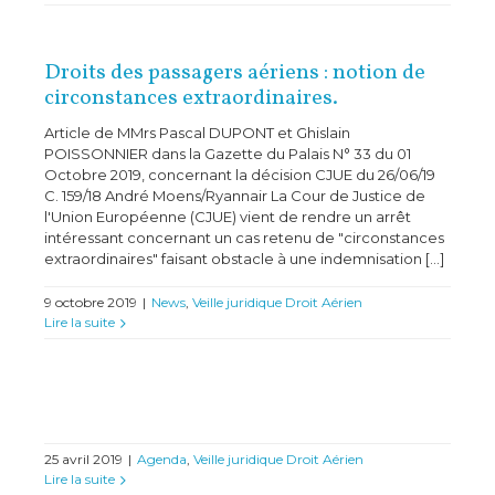
Droits des passagers aériens : notion de
circonstances extraordinaires.
Article de MMrs Pascal DUPONT et Ghislain
POISSONNIER dans la Gazette du Palais N° 33 du 01
Octobre 2019, concernant la décision CJUE du 26/06/19
C. 159/18 André Moens/Ryannair La Cour de Justice de
l'Union Européenne (CJUE) vient de rendre un arrêt
intéressant concernant un cas retenu de "circonstances
extraordinaires" faisant obstacle à une indemnisation [...]
9 octobre 2019
|
News
,
Veille juridique Droit Aérien
Lire la suite
25 avril 2019
|
Agenda
,
Veille juridique Droit Aérien
Lire la suite