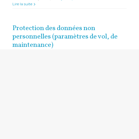
Lire la suite
Protection des données non
personnelles (paramètres de vol, de
maintenance)
Communication du Cabinet LPLG Avocats intitulé " les
BIG DATA pour la MRO à l'épreuve du débat sur la
propriété des données non personnelles" exposant les
aspects juridiques souvent méconnus et les tendances
actuelles d'évolution sur le plan de la protection des
énormes paquets de données enregistrées ou émises
lors des vols des aéronefs (avions [...]
26 janvier 2018
|
News
,
Veille juridique Droit Aérien
Lire la suite
Personnel navigant – contrat de