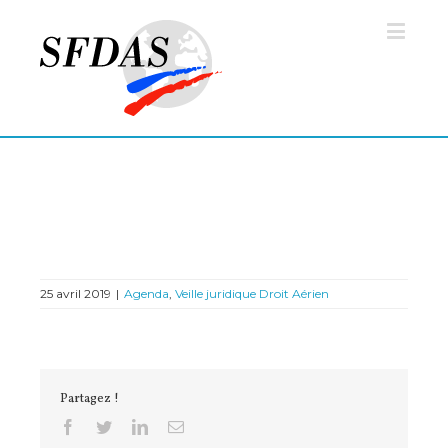
25 avril 2019
|
Agenda
,
Veille juridique Droit Aérien
Partagez !
Facebook
Twitter
Linkedin
Email