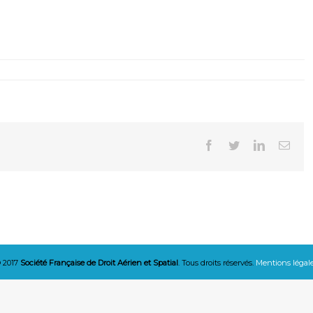
Facebook
Twitter
Linkedin
Emai
 2017
Société Française de Droit Aérien et Spatial
. Tous droits réservés.
Mentions légal