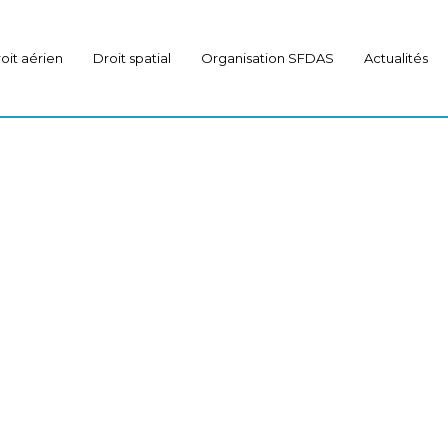
oit aérien
Droit spatial
Organisation SFDAS
Actualités