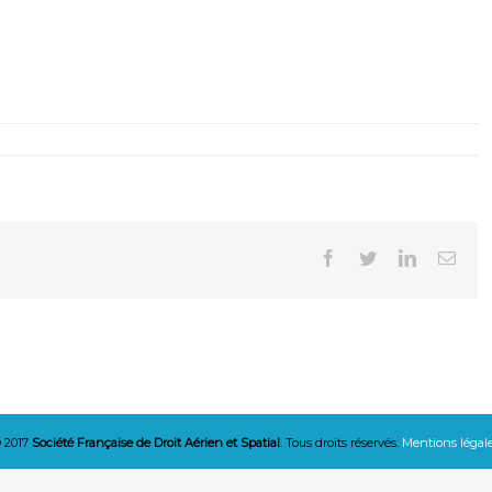
Facebook
Twitter
Linkedin
Emai
 2017
Société Française de Droit Aérien et Spatial
. Tous droits réservés.
Mentions légal