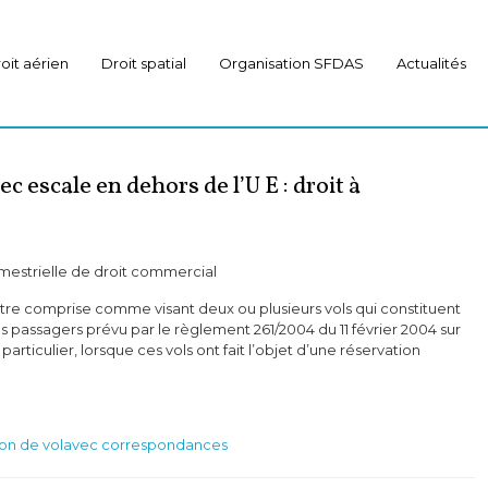
oit aérien
Droit spatial
Organisation SFDAS
Actualités
 escale en dehors de l’U E : droit à
mestrielle de droit commercial
être comprise comme visant deux ou plusieurs vols qui constituent
es passagers prévu par le règlement 261/2004 du 11 février 2004 sur
n particulier, lorsque ces vols ont fait l’objet d’une réservation
notion de volavec correspondances