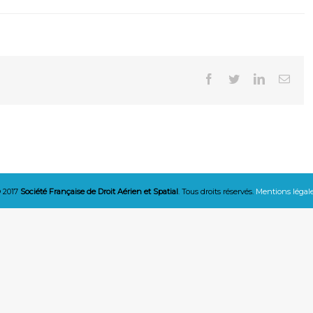
Facebook
Twitter
Linkedin
Emai
 2017
Société Française de Droit Aérien et Spatial
. Tous droits réservés.
Mentions légal