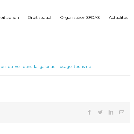
oit aérien
Droit spatial
Organisation SFDAS
Actualités
usion_du_vol_dans_la_garantie__usage_tourisme
s
Facebook
Twitter
Linkedin
Emai