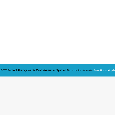
 2017
Société Française de Droit Aérien et Spatial
. Tous droits réservés.
Mentions légal