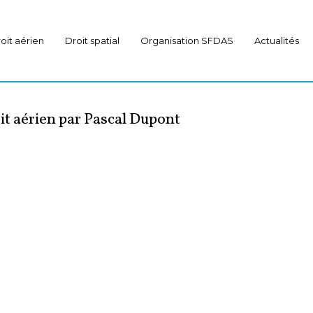
oit aérien
Droit spatial
Organisation SFDAS
Actualités
t aérien par Pascal Dupont