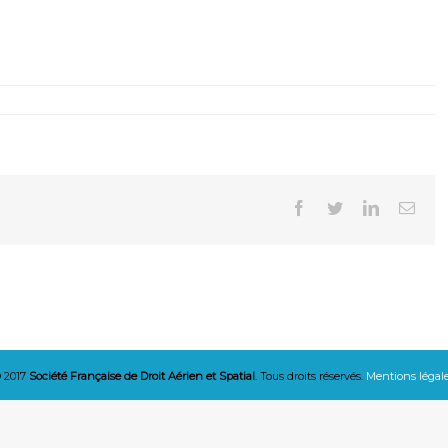
Facebook
Twitter
Linkedin
Emai
 2017
Société Française de Droit Aérien et Spatial
. Tous droits réservés.
Mentions légal