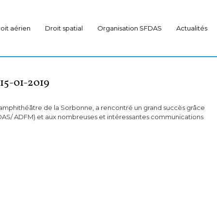
oit aérien
Droit spatial
Organisation SFDAS
Actualités
5-01-2019
d amphithéâtre de la Sorbonne, a rencontré un grand succès grâce
(SFDAS/ ADFM) et aux nombreuses et intéressantes communications