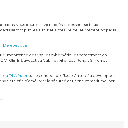
mercions, vous pourrez avoir accès ci-dessous soit aux
ents seront publiés au fur et à mesure de leur réception par la
 Ph. Delebecque
ur l’importance des risques cybernétiques notamment en
 LOOTGIETER, avocat au Cabinet Villeneau Rohart Simon et
illou DLA Piper
sur le concept de “Juste Culture” à développer
 société afin d’améliorer la sécurité aérienne et maritime, par
.
ws