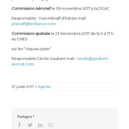
Commission Aéronef
le 09 novembre 2017 à la DGAC
Responsable : Yves Hénaff d’Estrée mail :
yhenaff@lexfrance.com
Commission spatiale
le 23 Novembre 2017 de 14 h à 17 h
au CNES
sur les “
risques cyber
”
Responsable Cécile Gaubert mail :
cecile@gaubert-
avocat.com
27 juillet 2017
|
Agenda
Partagez !
Facebook
Twitter
Linkedin
Email