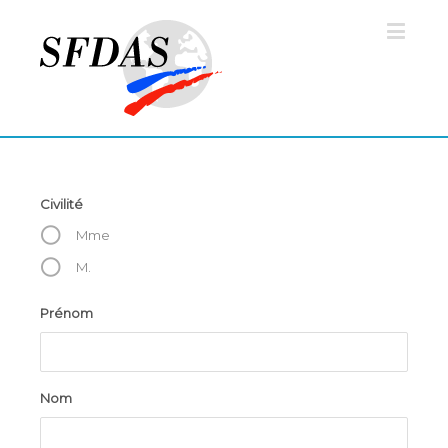
Civilité
Mme
M.
Prénom
Nom